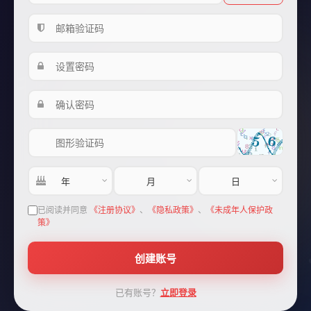
♬
♩
♪
♩
♪
♪
♩
♮
♮
♩
♫
♯
♪
♪
已阅读并同意
《注册协议》
、
《隐私政策》
、
《未成年人保护政
♪
策》
♯
♩
创建账号
已有账号？
立即登录